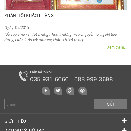
PHẢN HỒI KHÁCH HÀNG
Ngày: 05/2015
Bồ câu chiến sĩ đạt chứng nhận thương hiệu vì quyền lợi người tiêu
“
dùng, Luôn luôn với phương châm chỉ có xe đẹp... …
”
Xem thêm...
Liên hệ 24/24
035 931 6666 - 088 999 3698
GỬI
GIỚI THIỆU
DỊCH VỤ VÀ HỖ TRỢ