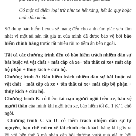
Có một số điểm loại trừ như xe hết xăng, hết ắc quy hoặc
mất chìa khóa.
Sử dụng bảo hiểm Lexus sẽ mang đến cho anh cảm giác yên tâm
nhất vì một tài sản rất giá trị của mình đã được bảo vệ bởi
bảo
hiểm chính hãng
trước rất nhiều rủi ro tiềm ẩn bên ngoài.
Tất cả các chương trình đều có bảo hiểm trách nhiệm dân sự
bắt buộc và vật chất + mất cắp cả xe+ tổn thất cả xe+ mất cắp
bộ phận + thủy kích + cứu hộ.
Chương trình A: Bảo hiểm trách nhiệm dân sự bắt buộc và
vật chất + mất cắp cả xe + tổn thất cả xe+ mất cắp bộ phận +
thủy kích + cứu hộ.
Chương trình B
: có thêm
tai nạn người ngồi trên xe
,
bảo vệ
người thân
của mình khi ngồi trên xe, bảo hiểm tối đa 1 tỷ/ 1 chỗ
ngồi.
Chương trình C và D
: có thêm
trách nhiệm dân sự tự
nguyện
,
hạn chế rủi ro về tài chính
cho khách hàng khi gây ra
lỗi với bên thứ 3 mà phần cần bồi thường vượt quá giá trị bồi