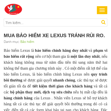
Toggl
navig
MUA BẢO HIỂM XE LEXUS TRÁNH RỦI RO.
Danh mục:
Bảo hiểm
Bảo hiểm Lexus là
bảo hiểm chính hãng duy nhất
và
phạm vi
bảo hiểm rất rộng
nên cơ hội tham gia là
một lần duy nhất
, nếu
khách hàng không mua từ năm đầu tiên thì sang năm thứ hai
không thể tham gia chương trình này . Có một điểm rất lợi thế của
bảo hiểm Lexus, là bảo hiểm chính hãng Lexus nên
quy trình
bồi thường
sẽ được giải quyết
nhanh chóng
, các thủ tục sẽ được
tối giản tối đa để
tiết kiệm thời gian cho khách hàng
và tất cả
các
bộ phận thay mới, dịch vụ sửa chữa
nếu bị mất cắp đều là
hàng chính hãng
của Lexus . Nhân viên Lexus sẽ hỗ trợ khách
hàng tất cả các thủ tục để giải quyết bồi thường trong đó có cả
việc điền tất cả các form khai báo tai nạn cho khách hàng. Đặc