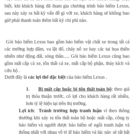
biệt, khi khách hàng đã tham gia chương trình bảo hiểm Lexus,
sau này xảy ra bất kỳ vấn đề gì với xe, khách hàng sẽ không bao
giờ phải thanh toán thêm bất kỳ chi phí nào.
Gói bảo hiểm Lexus bao gồm bảo hiểm vật chất xe trong tất cả
các trường hợp đâm, va lật đổ, cháy nổ xe hay các tai họa thiên
nhiên như động đất, sóng thần..... Gói bảo hiểm Lexus cũng bao
gồm mất cắp cả xe, tổn thất cả xe, mất cắp bộ phận, thủy kích và
cứu hộ .
Dưới đây là
các lợi thế đặc biệt
của bảo hiểm Lexus .
1
.
Bị mất cắp hoặc bị tổn thất toàn bộ
: theo giá
trị thỏa thuận trước, có lợi cho khách hàng rất nhiều,
hơn tỷ lệ hiện tại trên thị trường.
Lợi ích
:
Tránh trường hợp tranh luận
vì theo thông
thường khi xảy ra tổn thất toàn bộ hoặc mất cắp, công ty
bảo hiểm và người được bảo hiểm sẽ ngồi tranh luận và
thống nhất với nhau về tỷ lệ bảo hiểm và lúc này sẽ rất bất