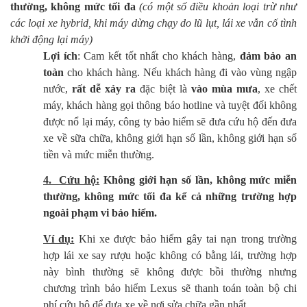
thường, không mức tối đa
(có một số điều khoản loại trừ như
các loại xe hybrid, khi máy dừng chạy do lũ lụt, lái xe vẫn cố tình
khởi động lại máy)
Lợi ích
: Cam kết tốt nhất cho khách hàng,
đảm bảo an
toàn
cho khách hàng. Nếu khách hàng đi vào vùng ngập
nước,
rất dễ xảy ra
đặc biệt là
vào mùa mưa
, xe chết
máy, khách hàng gọi thông báo hotline và tuyệt đối không
được nổ lại máy, công ty bảo hiểm sẽ đưa cứu hộ đến đưa
xe về sữa chữa, không giới hạn số lần, không giới hạn số
tiền và mức miễn thường.
4. Cứu hộ:
Không giới hạn số lần, không mức miễn
thường, không mức tối đa
kể cả những trường hợp
ngoài phạm vi bảo hiểm.
Ví dụ:
Khi xe được bảo hiểm gây tai nạn trong trường
hợp lái xe say rượu hoặc không có bằng lái, trường hợp
này bình thường sẽ không được bồi thường nhưng
chương trình bảo hiểm Lexus sẽ thanh toán toàn bộ chi
phí cứu hộ để đưa xe về nơi sửa chữa gần nhất.