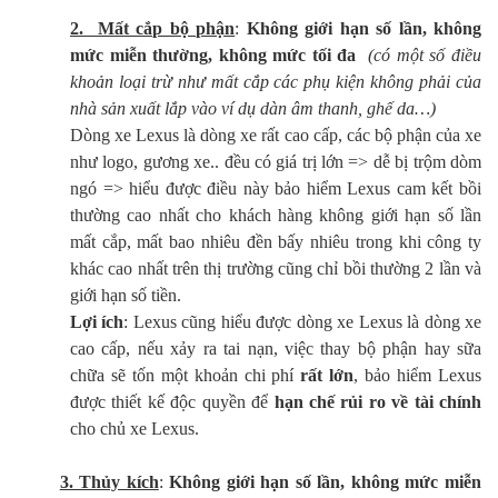
2. Mất cắp bộ phận
:
Không giới hạn số lần, không
mức miễn thường, không mức tối đa
(có một số điều
khoản loại trừ như mất cắp các phụ kiện không phải của
nhà sản xuất lắp vào ví dụ dàn âm thanh, ghế da…)
Dòng xe Lexus là dòng xe rất cao cấp, các bộ phận của xe
như logo, gương xe.. đều có giá trị lớn => dễ bị trộm dòm
ngó => hiểu được điều này bảo hiểm Lexus cam kết bồi
thường cao nhất cho khách hàng không giới hạn số lần
mất cắp, mất bao nhiêu đền bấy nhiêu trong khi công ty
khác cao nhất trên thị trường cũng chỉ bồi thường 2 lần và
giới hạn số tiền.
Lợi ích
: Lexus cũng hiểu được dòng xe Lexus là dòng xe
cao cấp, nếu xảy ra tai nạn, việc thay bộ phận hay sữa
chữa sẽ tốn một khoản chi phí
rất lớn
, bảo hiểm Lexus
được thiết kế độc quyền để
hạn chế rủi ro về tài chính
cho chủ xe Lexus.
3. Thủy kích
:
Không giới hạn số lần, không mức miễn