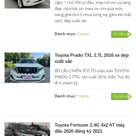
cấp), 1 chủ HN từ đầu, máy+số zin và sáng
đẹp, nội thất zin theo xe còn quá mới,
hàng ghế thứ 3 chưa từng hạ, gầm bệ chắc
nịch, đẹp xuất sắc
Danh mục:
Toyota
Chi tiết
Toyota Prado TXL 2.7L 2016 xe đẹp
xuất sắc
BỒ CÂU CHIẾN SĨ Ô TÔ chào bán TOYOTA
PRADO 2.7TXL sản xuất 2016, biển Thủ đô,
đi ít-chăm kỹ.
Danh mục:
Toyota
Chi tiết
Toyota Fortuner 2.4G 4x2 AT máy
dầu 2020 đăng ký 2021