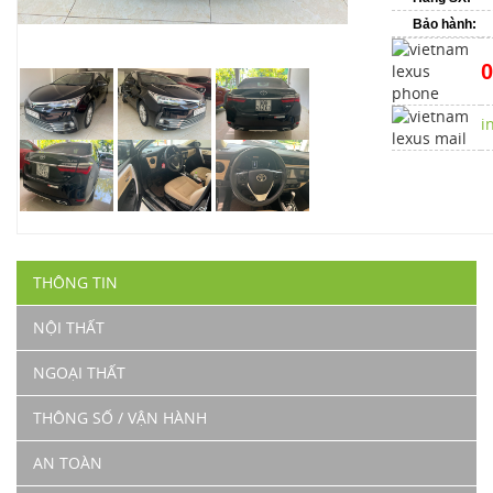
Bảo hành:
0
i
THÔNG TIN
NỘI THẤT
NGOẠI THẤT
THÔNG SỐ / VẬN HÀNH
AN TOÀN