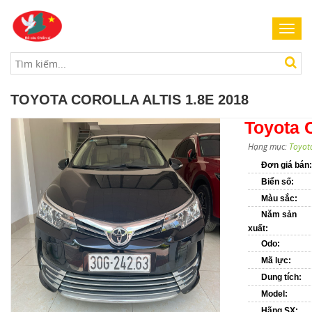
Toggl
navig
TOYOTA COROLLA ALTIS 1.8E 2018
Toyota C
Hạng mục:
Toyot
Đơn giá bán:
Biển số:
Màu sắc:
Năm sản
xuất:
Odo:
Mã lực:
Dung tích:
Model:
Hãng SX: