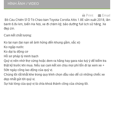
HÌNH ẢNH / VIDEO
Print
Email
Bồ Câu Chiến Sĩ Ô Tô Chào bán Toyota Corolla Altis 1.8E sản xuất 2018, lăn
bánh 6.8v km, biển Hà Nội, xe đi chăm kỹ, bảo dưỡng full lịch sử hãng. Xe
đẹp zin.
Cam kết chất lượng:
Ko tai nạn (tai nạn sẽ ảnh hửng đến khung gầm, xắc xi)
Ko ngập nước
Ko đại tu động cơ
Hồ sơ pháp lý minh bạch
Quý vị nên nhờ thợ cứng hoặc đem ra hãng hay gara nào tuỳ ý để kiểm tra
thật kỹ trước khi mua. Nếu sai cam kết xin chịu mọi phí tổn đi lại xem xe +
50tr ngày công lao động của quý vị.
Chúng tôi rất khắt khe trong quy trình chọn đầu vào để có những chiếc xe
đẹp nhất gửi tới quý vị.
Sự hài lòng của quý vị là chìa khoá thành công của chúng tôi.