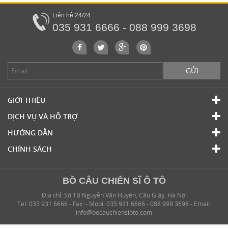
Liên hệ 24/24
035 931 6666 - 088 999 3698
GỬI
GIỚI THIỆU
DỊCH VỤ VÀ HỖ TRỢ
HƯỚNG DẪN
CHÍNH SÁCH
BỒ CÂU CHIẾN SĨ Ô TÔ
Địa chỉ: Số 1B Nguyễn Văn Huyên, Cầu Giấy, Hà Nội
Tel: 035 931 6666 - Fax: - Mobi: 035 931 6666 - 088 999 3698 - Email:
info@bocauchiensioto.com