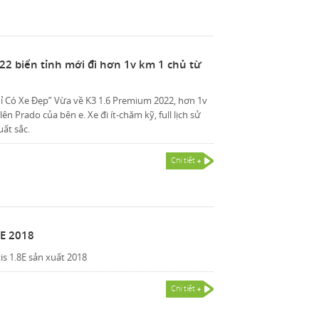
22 biển tỉnh mới đi hơn 1v km 1 chủ từ
ỉ Có Xe Đẹp” Vừa về K3 1.6 Premium 2022, hơn 1v
ên Prado của bên e. Xe đi ít-chăm kỹ, full lịch sử
ất sắc.
Chi tiết
8E 2018
is 1.8E sản xuất 2018
Chi tiết