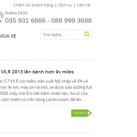
Chăm sóc khách hàng
Dịch vụ
Liên hệ
Hotline 24/24
035 931 6666 - 088 999 3698
MUA XE
7 VX.R 2013 lăn bánh hơn 9v miles
r 5.7 VX.R cực hiếm, bản xuất Mỹ nhập về VN và
 hơn 9v km, máy zin và khô, xe được bảo dưỡng full
2020, máy mới Eco tiết kiệm nhiên liệu. Xe có cửa
cách (hiếm có trên dòng Landcruiser), đã lên ...
Chi tiết