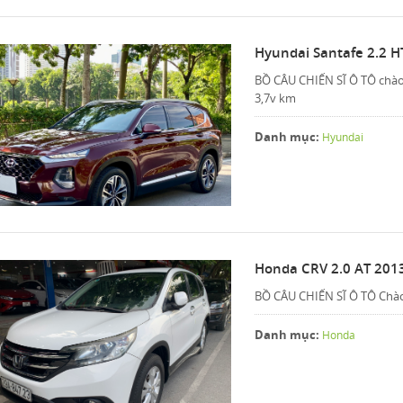
Hyundai Santafe 2.2 
BỒ CÂU CHIẾN SĨ Ô TÔ chào
3,7v km
Danh mục:
Hyundai
Honda CRV 2.0 AT 201
BỒ CÂU CHIẾN SĨ Ô TÔ Chào b
Danh mục:
Honda