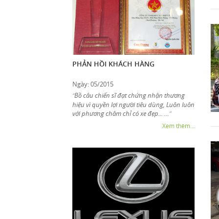
PHẢN HỒI KHÁCH HÀNG
Ngày: 05/2015
Bồ câu chiến sĩ đạt chứng nhận thương
“
hiệu vì quyền lợi người tiêu dùng, Luôn luôn
với phương châm chỉ có xe đẹp... …
”
Xem thêm...