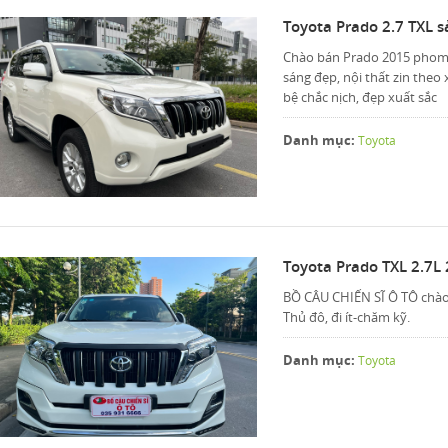
Toyota Prado 2.7 TXL 
Chào bán Prado 2015 phom 2
sáng đẹp, nội thất zin theo
bệ chắc nịch, đẹp xuất sắc
Danh mục:
Toyota
Toyota Prado TXL 2.7L 
BỒ CÂU CHIẾN SĨ Ô TÔ chào
Thủ đô, đi ít-chăm kỹ.
Danh mục:
Toyota