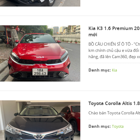
Kia K3 1.6 Premium 20
mới
BỒ CÂU CHIẾN SĨ Ô TÔ - “Ch
km chính chủ cậu e vừa đổi l
hãng, đã lên Cam360, đẹp xu
Danh mục:
Kia
Toyota Corolla Altis 1.
Chào bán Toyota Corolla Alt
Danh mục:
Toyota