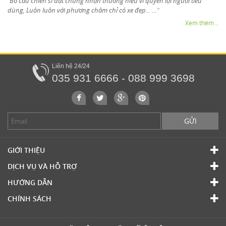
Bồ câu chiến sĩ đạt chứng nhận thương hiệu vì quyền lợi người tiêu
“
dùng, Luôn luôn với phương châm chỉ có xe đẹp... …
”
Xem thêm...
Liên hệ 24/24
035 931 6666 - 088 999 3698
GỬI
GIỚI THIỆU
DỊCH VỤ VÀ HỖ TRỢ
HƯỚNG DẪN
CHÍNH SÁCH