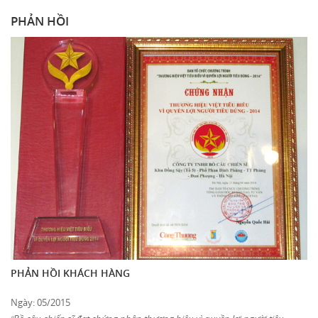
PHẢN HỒI
PHẢN HỒI KHÁCH HÀNG
Ngày: 05/2015