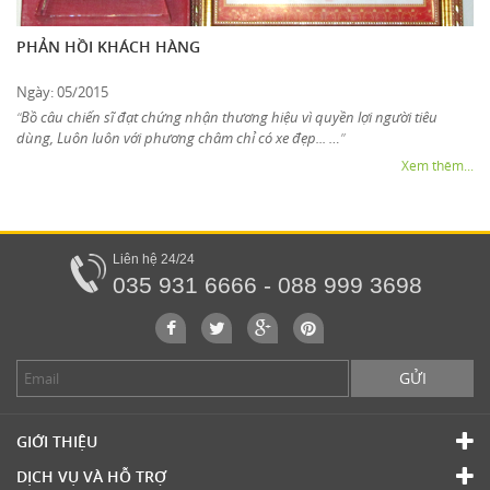
PHẢN HỒI KHÁCH HÀNG
Ngày: 05/2015
Bồ câu chiến sĩ đạt chứng nhận thương hiệu vì quyền lợi người tiêu
“
dùng, Luôn luôn với phương châm chỉ có xe đẹp... …
”
Xem thêm...
Liên hệ 24/24
035 931 6666 - 088 999 3698
GỬI
GIỚI THIỆU
DỊCH VỤ VÀ HỖ TRỢ