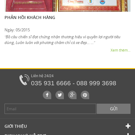
PHẢN HỒI KHÁCH HÀNG
Ngày: 05/2015
Bồ câu chiến sĩ đạt chứng nhận thương hiệu vì quyền lợi người tiêu
“
dùng, Luôn luôn với phương châm chỉ có xe đẹp... …
”
Xem thêm...
Liên hệ 24/24
035 931 6666 - 088 999 3698
GỬI
GIỚI THIỆU