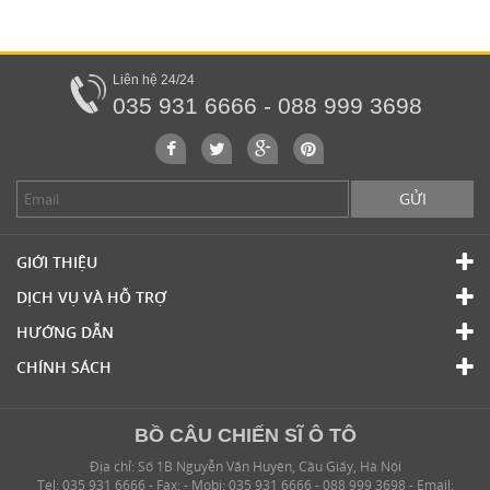
Liên hệ 24/24
035 931 6666 - 088 999 3698
GỬI
GIỚI THIỆU
DỊCH VỤ VÀ HỖ TRỢ
HƯỚNG DẪN
CHÍNH SÁCH
BỒ CÂU CHIẾN SĨ Ô TÔ
Địa chỉ: Số 1B Nguyễn Văn Huyên, Cầu Giấy, Hà Nội
Tel: 035 931 6666 - Fax: - Mobi: 035 931 6666 - 088 999 3698 - Email: