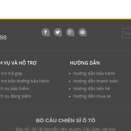
698
H VỤ VÀ HỖ TRỢ
HƯỚNG DẪN
 trợ trả góp
Hướng dẫn bảo hành
 trợ bảo dưỡng bảo hành
Hướng dẫn thanh toán
ch vụ bảo hiểm
Hướng dẫn liên hệ
ch vụ đăng kiểm
Hướng dẫn mua xe
BỒ CÂU CHIẾN SĨ Ô TÔ
Địa chỉ: Số 1B Nguyễn Văn Huyên, Cầu Giấy, Hà Nội