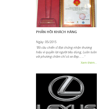
PHẢN HỒI KHÁCH HÀNG
Ngày: 05/2015
Bồ câu chiến sĩ đạt chứng nhận thương
“
hiệu vì quyền lợi người tiêu dùng, Luôn luôn
với phương châm chỉ có xe đẹp... …
”
Xem thêm...