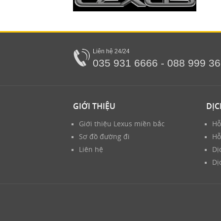
Liên hệ 24/24
035 931 6666 - 088 999 3
GIỚI THIỆU
DỊC
Giới thiệu Lexus miền bắc
Hỗ
Sơ đồ đường đi
Hỗ
Liên hệ
Dị
Dị